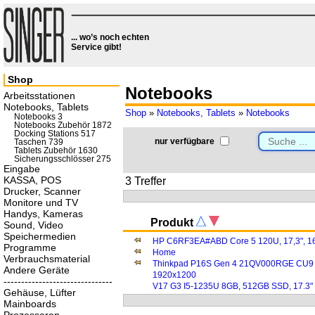
... wo’s noch echten
Service gibt!
Shop
Notebooks
Arbeitsstationen
Notebooks, Tablets
Shop
»
Notebooks, Tablets
»
Notebooks
Notebooks 3
Notebooks Zubehör 1872
Docking Stations 517
nur verfügbare
Taschen 739
Tablets Zubehör 1630
Sicherungsschlösser 275
Eingabe
KASSA, POS
3 Treffer
Drucker, Scanner
Monitore und TV
Handys, Kameras
Produkt
Sound, Video
Speichermedien
HP C6RF3EA#ABD Core 5 120U, 17,3", 
Programme
Home
Verbrauchsmaterial
Thinkpad P16S Gen 4 21QV000RGE CU9 2
Andere Geräte
1920x1200
-------------------------------
V17 G3 I5-1235U 8GB, 512GB SSD, 17.3"
Gehäuse, Lüfter
Mainboards