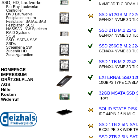
SSD, HD, Laufwerke
NVME 3D TLC DRAM-
Blu-Ray Laufwerke
Controller
SSD 512GB M.2 22
DVD Laufwerke
Festplatten extern
GEN4X4 NVME 3D TL
Festplatten SATA & SAS
Festplatten SCSI
NAS/SAN- NW-Speicher
SSD 2TB M.2 2242
RAID Systeme
GEN4X4 NVME 3D TL
SCSI
SSD - SATA & SAS
SSDs
SSD 256GB M.2 22
Streamer & SW
GEN4X4 NVME 3D TL
Zubehör HD
Zusatzgarantien
SSD 1TB M.2 2242
GEN4X4 NVME 3D TL
HOMEPAGE
IMPRESSUM
EXTERNAL SSD 12
GRÄTZELPLAN
10GBPS TYPE C/A BL
AGB
Hilfe
32GB MSATA SSD 
Kosten
TRAY
Widerruf
SOLID STATE DISK
IDE 44PIN 2.5IN MLC
SSD 1TB 2.5IN SA
BICS5 PE: 3K WIDE T
SSD 2TB 2.5IN SA