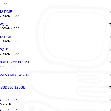
LESS
42 PCIE
T
C DRAM-LESS
 PCIE
T
C DRAM-LESS
42 PCIE
T
C DRAM-LESS
 PCIE
T
C DRAM-LESS
8GB ESD310C USB
T
ACK
SATA3 MLC WD-15
T
 SSD330 128GB
T
TA3 3D TLC
T
EMP. PLP
TA3 3D TLC
T