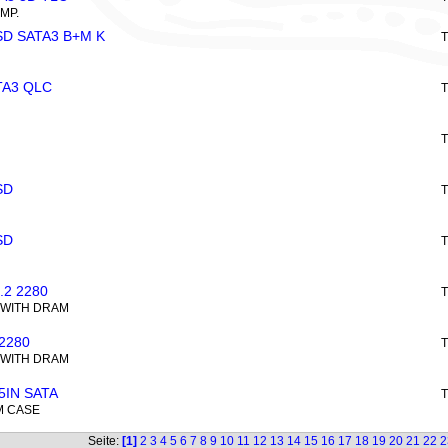
EMP.
SD SATA3 B+M K
T
TA3 QLC
T
T
SD
T
SD
T
.2 2280
T
 WITH DRAM
2280
T
 WITH DRAM
5IN SATA
T
M CASE
Seite:
[1]
2
3
4
5
6
7
8
9
10
11
12
13
14
15
16
17
18
19
20
21
22
2