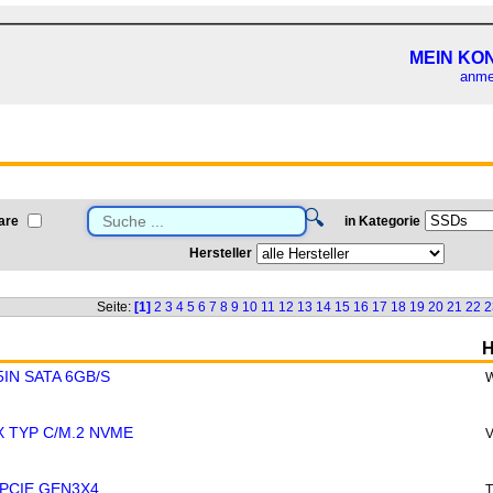
MEIN KO
anme
🔍
are
in Kategorie
Hersteller
Seite:
[1]
2
3
4
5
6
7
8
9
10
11
12
13
14
15
16
17
18
19
20
21
22
2
H
5IN SATA 6GB/S
W
 TYP C/M.2 NVME
 PCIE GEN3X4
T