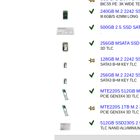
BICS5 PE: 3K WIDE T
240GB M.2 2242 S
III 6GB/S 42MM LONG
500GB 2.5 SSD SA
.
256GB MSATA SSD
3D TLC
128GB M.2 2242 S
SATA3 B+M KEY TLC
256GB M.2 2242 S
SATA3 B+M KEY TLC
MTE220S 512GB M
PCIE GEN3X4 3D TLC
MTE220S 1TB M.2 
PCIE GEN3X4 3D TLC
512GB SSD230S 2.
TLC NAND ALUMINIU