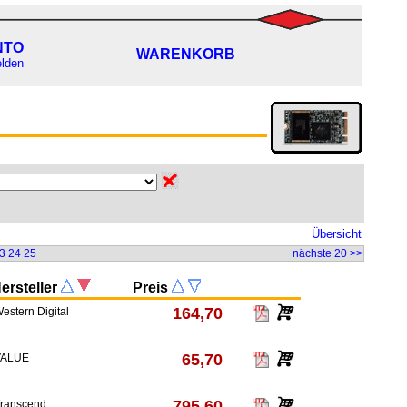
NTO
WARENKORB
lden
Übersicht
3
24
25
nächste 20 >>
ersteller
Preis
164,70
estern Digital
65,70
VALUE
795,60
ranscend