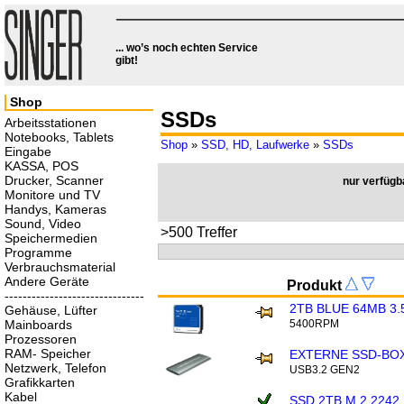
... wo’s noch echten Service
gibt!
Shop
SSDs
Arbeitsstationen
Notebooks, Tablets
Shop
»
SSD, HD, Laufwerke
»
SSDs
Eingabe
KASSA, POS
Drucker, Scanner
nur verfügb
Monitore und TV
Handys, Kameras
Sound, Video
>500 Treffer
Speichermedien
Programme
Verbrauchsmaterial
Andere Geräte
Produkt
-------------------------------
2TB BLUE 64MB 3.
Gehäuse, Lüfter
Mainboards
5400RPM
Prozessoren
RAM- Speicher
EXTERNE SSD-BOX
Netzwerk, Telefon
USB3.2 GEN2
Grafikkarten
Kabel
SSD 2TB M.2 2242