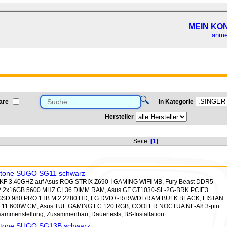
MEIN KO
anme
🔍
are
in Kategorie
Hersteller
Seite:
[1]
rstone SUGO SG11 schwarz
0KF 3.40GHZ auf Asus ROG STRIX Z690-I GAMING WIFI MB, Fury Beast DDR5
 2x16GB 5600 MHZ CL36 DIMM RAM, Asus GF GT1030-SL-2G-BRK PCIE3
g SSD 980 PRO 1TB M.2 2280 HD, LG DVD+-R/RW/DL/RAM BULK BLACK, LISTAN
11 600W CM, Asus TUF GAMING LC 120 RGB, COOLER NOCTUA NF-A8 3-pin
usammenstellung, Zusammenbau, Dauertests, BS-Installation
rstone SUGO SG13B schwarz