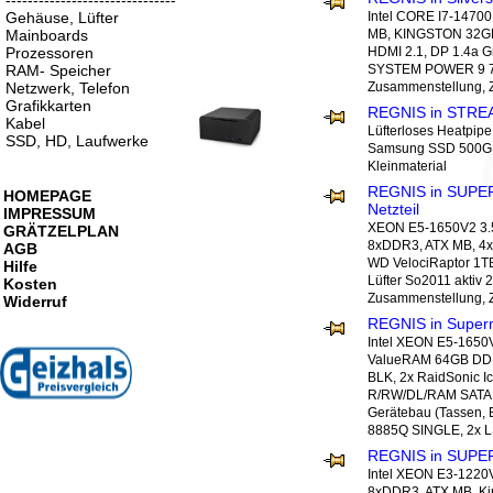
-------------------------------
Gehäuse, Lüfter
Intel CORE I7-1470
Mainboards
MB, KINGSTON 32GB
Prozessoren
HDMI 2.1, DP 1.4a 
RAM- Speicher
SYSTEM POWER 9 70
Netzwerk, Telefon
Zusammenstellung, 
Grafikkarten
REGNIS in STRE
Kabel
Lüfterloses Heatpi
SSD, HD, Laufwerke
Samsung SSD 500GB
Kleinmaterial
REGNIS in SUPE
HOMEPAGE
Netzteil
IMPRESSUM
XEON E5-1650V2 3.5
GRÄTZELPLAN
8xDDR3, ATX MB, 4
AGB
WD VelociRaptor 1TB 
Hilfe
Lüfter So2011 akti
Kosten
Zusammenstellung, 
Widerruf
REGNIS in Supe
Intel XEON E5-1650
ValueRAM 64GB DD
BLK, 2x RaidSonic I
R/RW/DL/RAM SATA B
Gerätebau (Tassen, B
8885Q SINGLE, 2x 
REGNIS in SUP
Intel XEON E3-1220
8xDDR3, ATX MB, K