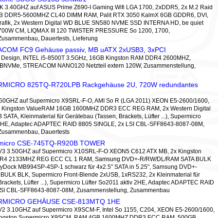
0K 3.40GHZ auf ASUS Prime Z690-I Gaming Wifi LGA 1700, 2xDDR5, 2x M.2 Raid
 DDR5-5600MHZ CL40 DIMM RAM, Palit RTX 3050 KalmX 6GB GDDR6, DVI,
Grafik, 2x Western Digital WD BLUE SN580 NVME SSD INTERNA HD, be quiet
0W CM, LIQMAX III 120 TWISTER PRESSURE So 1200, 1700,
Zusammenbau, Dauertests, Lieferung
ACOM FC9 Gehäuse passiv, MB uATX 2xUSB3, 3xPCI
pe Design, INTEL i5-8500T 3.5GHz, 16GB Kingston RAM DDR4 2600MHZ,
NVMe, STREACOM NANO120 Netzteil extern 120W, Zusammenstellung,
RMICRO 825TQ-R720LPB Rackgehäuse 2U, 720W redundantes
0GHZ auf Supermicro X9SRL-F-O, AMI So R (LGA 2011) XEON E5-2600/1600,
x Kingston ValueRAM 16GB 1600MHZ DDR3 ECC REG RAM, 2x Western Digital
SATA, Kleinmaterial für Gerätebau (Tassen, Brackets, Lüfter ...), Supermicro
v 2HE, Adaptec ADAPTEC RAID 8805 SINGLE, 2x LSI CBL-SFF8643-8087-08M,
Zusammenbau, Dauertests
rmicro CSE-745TQ-R920B TOWER
V3 3.50GHZ auf Supermicro X10SRL-F-O XEON5 C612 ATX MB, 2x Kingston
R4 2133MHZ REG ECC CL 1 RAM, Samsung DVD+-R/RW/DL/RAM SATA BULK
cyDock MB994SP-4SP-1 schwarz für 4x2.5" SATA in 5.25", Samsung DVD+-
ULK BLK, Supermicro Front-Blende 2xUSB, 1xRS232, 2x Kleinmaterial für
rackets, Lüfter ...), Supermicro Lüfter So2011 aktiv 2HE, Adaptec ADAPTEC RAID
LSI CBL-SFF8643-8087-08M, Zusammenstellung, Zusammenbau
ERMICRO GEHÄUSE CSE-813MTQ 1HE
V2 3.10GHZ auf Supermicro X9SCM-F, Intel So 1155, C204, XEON E5-2600/1600,
ingston Supermicro X9SCM, RAM 4GB 1600MHZ DDR3 ECC RAM, 500GB