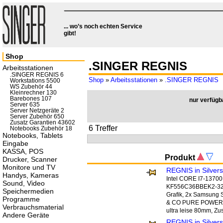
... wo’s noch echten Service
gibt!
Shop
.SINGER REGNIS
Arbeitsstationen
.SINGER REGNIS 6
Shop
»
Arbeitsstationen
»
.SINGER REGNIS
Workstations 5500
WS Zubehör 44
Kleinrechner 130
Barebones 107
nur verfügb
Server 635
Server Netzgeräte 2
Server Zubehör 650
Zusatz Garantien 43602
6 Treffer
Notebooks Zubehör 18
Notebooks, Tablets
Eingabe
KASSA, POS
Produkt
Drucker, Scanner
Monitore und TV
REGNIS in Silve
Handys, Kameras
Intel CORE I7-1370
Sound, Video
KF556C36BBEK2-32
Speichermedien
Grafik, 2x Samsun
Programme
& CO PURE POWER 
Verbrauchsmaterial
ultra leise 80mm, Z
Andere Geräte
REGNIS in Silve