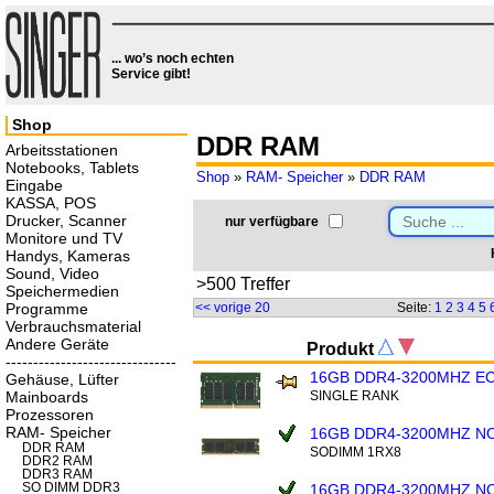
... wo’s noch echten
Service gibt!
Shop
DDR RAM
Arbeitsstationen
Notebooks, Tablets
Shop
»
RAM- Speicher
»
DDR RAM
Eingabe
KASSA, POS
Drucker, Scanner
nur verfügbare
Monitore und TV
Handys, Kameras
Sound, Video
>500 Treffer
Speichermedien
Programme
<< vorige 20
Seite:
1
2
3
4
5
Verbrauchsmaterial
Andere Geräte
Produkt
-------------------------------
16GB DDR4-3200MHZ E
Gehäuse, Lüfter
Mainboards
SINGLE RANK
Prozessoren
RAM- Speicher
16GB DDR4-3200MHZ N
DDR RAM
SODIMM 1RX8
DDR2 RAM
DDR3 RAM
SO DIMM DDR3
16GB DDR4-3200MHZ N