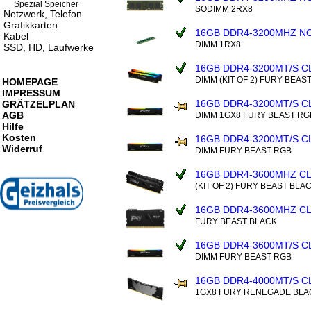
Spezial Speicher
SODIMM 2RX8
Netzwerk, Telefon
Grafikkarten
16GB DDR4-3200MHZ N
Kabel
DIMM 1RX8
SSD, HD, Laufwerke
16GB DDR4-3200MT/S C
DIMM (KIT OF 2) FURY BEAS
HOMEPAGE
IMPRESSUM
16GB DDR4-3200MT/S C
GRÄTZELPLAN
AGB
DIMM 1GX8 FURY BEAST RG
Hilfe
Kosten
16GB DDR4-3200MT/S C
Widerruf
DIMM FURY BEAST RGB
16GB DDR4-3600MHZ C
(KIT OF 2) FURY BEAST BLA
16GB DDR4-3600MHZ C
FURY BEAST BLACK
16GB DDR4-3600MT/S C
DIMM FURY BEAST RGB
16GB DDR4-4000MT/S C
1GX8 FURY RENEGADE BLA