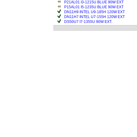
P21AL01 I3-1215U BLUE 90W EXT
P15AL01 I5-1235U BLUE 90W EXT
DN11H9 INTEL U9-185H 120W EXT
DN11H7 INTEL U7-155H 120W EXT
DS50U7 I7-1355U 90W EXT.