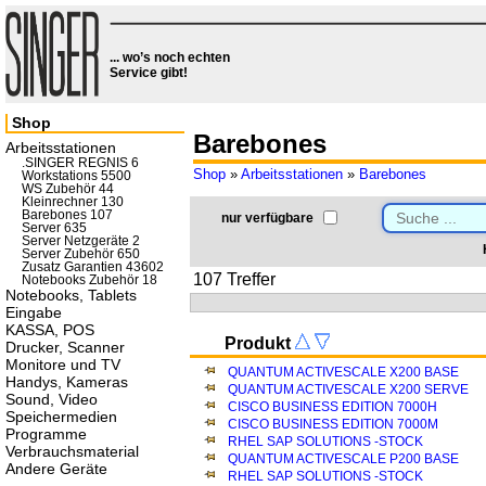
... wo’s noch echten
Service gibt!
Shop
Barebones
Arbeitsstationen
.SINGER REGNIS 6
Shop
»
Arbeitsstationen
»
Barebones
Workstations 5500
WS Zubehör 44
Kleinrechner 130
Barebones 107
nur verfügbare
Server 635
Server Netzgeräte 2
Server Zubehör 650
Zusatz Garantien 43602
107 Treffer
Notebooks Zubehör 18
Notebooks, Tablets
Eingabe
KASSA, POS
Produkt
Drucker, Scanner
Monitore und TV
QUANTUM ACTIVESCALE X200 BASE
Handys, Kameras
QUANTUM ACTIVESCALE X200 SERVE
Sound, Video
CISCO BUSINESS EDITION 7000H
Speichermedien
CISCO BUSINESS EDITION 7000M
Programme
RHEL SAP SOLUTIONS -STOCK
Verbrauchsmaterial
QUANTUM ACTIVESCALE P200 BASE
Andere Geräte
RHEL SAP SOLUTIONS -STOCK