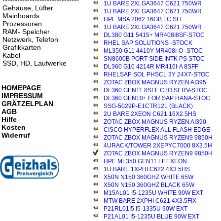
-------------------------------
1U BARE 2XLGA3647 C621 750WR
Gehäuse, Lüfter
1U BARE 2XLGA3647 C621 750WR
Mainboards
HPE MSA 2062 16GB FC SFF
Prozessoren
1U BARE 2XLGA3647 C621 750WR
RAM- Speicher
DL380 G11 5415+ MR408I8SF-STOC
Netzwerk, Telefon
RHEL SAP SOLUTIONS -STOCK
Grafikkarten
ML350 G11 4410Y MR408I-O -STOC
Kabel
SN8600B PORT SIDE INTK PS STOC
SSD, HD, Laufwerke
DL360 G10 4214R MR416I-A 8SFF
RHELSAP SOL PHSCL 3Y 24X7-STOC
ZOTAC ZBOX MAGNUS RYZEN AI395
HOMEPAGE
DL360 GEN11 8SFF CTO SERV-STOC
IMPRESSUM
DL360 GEN10+ FOR SAP HANA-STOC
GRÄTZELPLAN
SSG-5029P-E1CTR12L (BLACK)
AGB
2U BARE 2XEON C621 16X2.5HS
Hilfe
ZOTAC ZBOX MAGNUS RYZEN AI390
Kosten
CISCO HYPERFLEX ALL FLASH EDGE
Widerruf
ZOTAC ZBOX MAGNUS RYZEN9 9850H
4URACK/TOWER 2XEPYC7000 8X3.5H
ZOTAC ZBOX MAGNUS RYZEN9 9850H
HPE ML350 GEN11 LFF XEON
1U BARE 1XPHI C622 4X3.5HS
X50N N150 360GHZ WHITE 65W
X50N N150 360GHZ BLACK 65W
M15AL01 I5-1235U WHITE 90W EXT
MTW BARE 2XPHI C621 4X3.5FIX
P21RL01I5 I5-1335U 90W EXT
P21AL01 I5-1235U BLUE 90W EXT