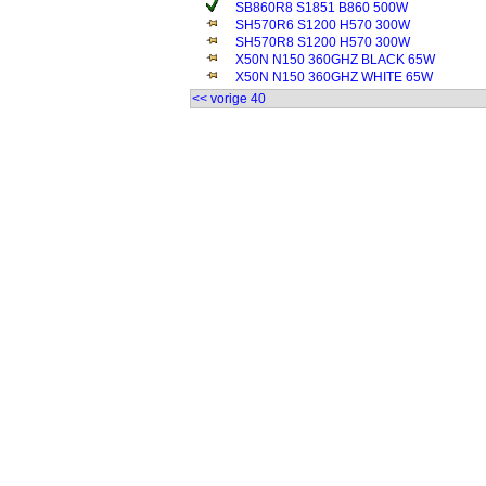
SB860R8 S1851 B860 500W
SH570R6 S1200 H570 300W
SH570R8 S1200 H570 300W
X50N N150 360GHZ BLACK 65W
X50N N150 360GHZ WHITE 65W
<< vorige 40