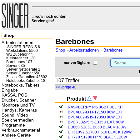
... wo’s noch echten
Service gibt!
Shop
Barebones
Arbeitsstationen
.SINGER REGNIS 6
Shop
»
Arbeitsstationen
»
Barebones
Workstations 5500
WS Zubehör 44
Kleinrechner 130
Barebones 107
nur verfügbare
Server 635
Server Netzgeräte 2
Server Zubehör 650
Zusatz Garantien 43602
107 Treffer
Notebooks Zubehör 18
Notebooks, Tablets
<< vorige 40
Eingabe
KASSA, POS
Produkt
Drucker, Scanner
Monitore und TV
RASPBERRY PI5 8GB FULL KIT
Handys, Kameras
BPCAL02-I3 I3-1215U 90W EXT.
Sound, Video
BPCAL02-I5 I5-1235U 90W EXT.
Speichermedien
BPCRL02-I5 I5-1335U EXT. 90W
Programme
DB860 S1851 B860 BLACK 180W
Verbrauchsmaterial
DH610V2 S1700 H610 BLACK 120W
Andere Geräte
DH770 S1700 H770 BLACK 120W