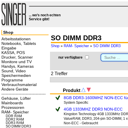
... wo’s noch echten
Service gibt!
Shop
SO DIMM DDR3
Arbeitsstationen
Notebooks, Tablets
Shop
»
RAM- Speicher
»
SO DIMM DDR3
Eingabe
KASSA, POS
Drucker, Scanner
nur verfügbare
Monitore und TV
Handys, Kameras
Sound, Video
2 Treffer
Speichermedien
Programme
Verbrauchsmaterial
Andere Geräte
Produkt
-------------------------------
8GB DDR3-1600MHZ NON-ECC fü
Gehäuse, Lüfter
Mainboards
System Specific
Prozessoren
4GB 1333MHZ DDR3 NON-ECC
RAM- Speicher
Kingston Technology 4GB 1333MHz D
DDR RAM
ValueRAM, DDR3, 204-pin SO-DIMM, 1 x 
DDR2 RAM
DDR3 RAM
Non-ECC - Gebraucht
SO DIMM DDR3