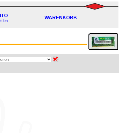
NTO
WARENKORB
lden