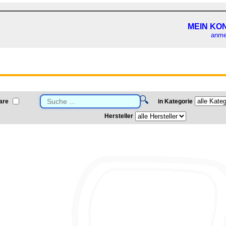
MEIN KO
anme
🔍
are
in Kategorie
Hersteller