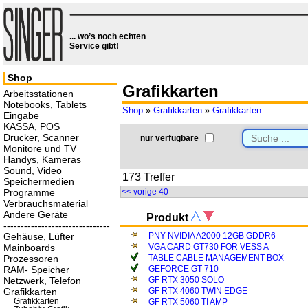
... wo’s noch echten
Service gibt!
Shop
Grafikkarten
Arbeitsstationen
Notebooks, Tablets
Shop
»
Grafikkarten
»
Grafikkarten
Eingabe
KASSA, POS
Drucker, Scanner
nur verfügbare
Monitore und TV
Handys, Kameras
Sound, Video
173 Treffer
Speichermedien
Programme
<< vorige 40
Verbrauchsmaterial
Andere Geräte
Produkt
-------------------------------
Gehäuse, Lüfter
PNY NVIDIA A2000 12GB GDDR6
Mainboards
VGA CARD GT730 FOR VESS A
Prozessoren
TABLE CABLE MANAGEMENT BOX
RAM- Speicher
GEFORCE GT 710
Netzwerk, Telefon
GF RTX 3050 SOLO
Grafikkarten
GF RTX 4060 TWIN EDGE
Grafikkarten
GF RTX 5060 TI AMP