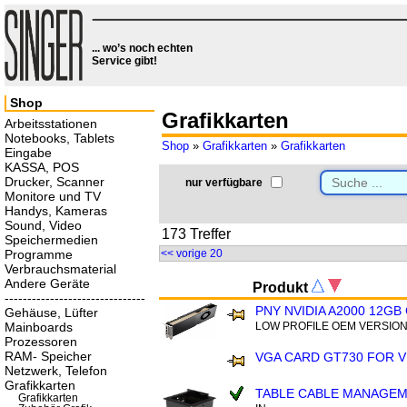
... wo’s noch echten
Service gibt!
Shop
Grafikkarten
Arbeitsstationen
Notebooks, Tablets
Shop
»
Grafikkarten
»
Grafikkarten
Eingabe
KASSA, POS
Drucker, Scanner
nur verfügbare
Monitore und TV
Handys, Kameras
Sound, Video
173 Treffer
Speichermedien
Programme
<< vorige 20
Verbrauchsmaterial
Andere Geräte
Produkt
-------------------------------
PNY NVIDIA A2000 12GB
Gehäuse, Lüfter
Mainboards
LOW PROFILE OEM VERSIO
Prozessoren
RAM- Speicher
VGA CARD GT730 FOR V
Netzwerk, Telefon
Grafikkarten
TABLE CABLE MANAGE
Grafikkarten