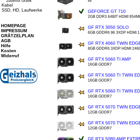
IN
Zubehör Grafik
Kabel
SSD, HD, Laufwerke
GEFORCE GT 710
2GB DDR3 64BIT HDMI 954M
HOMEPAGE
GF RTX 3050 SOLO
IMPRESSUM
6GB GDDR6 96 3XDP HDMI 1
GRÄTZELPLAN
AGB
GF RTX 4060 TWIN EDG
Hilfe
8GB GDDR6 3XDP HDMI 24
Kosten
Widerruf
GF RTX 5060 TI AMP
16GB GDDR7
GF RTX 5060 TI TWIN E
16GB GDDR7
GF RTX 5060 TI TWIN E
16GB GDDR7
GF RTX 5070 TWIN EDG
12GB GDDR7
GF RTX 5070 TWIN EDG
12GB GDDR7
GF RTX 5080 AMP EXT