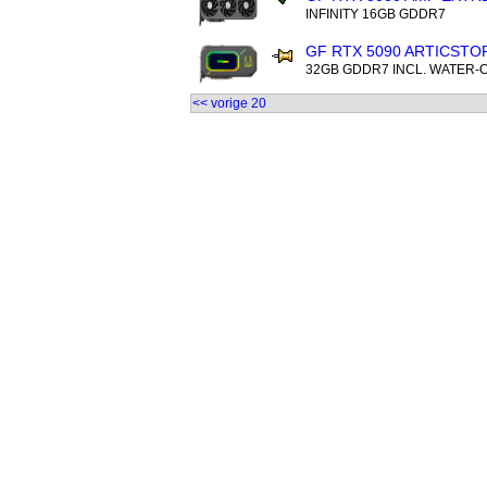
INFINITY 16GB GDDR7
GF RTX 5090 ARTICSTO
32GB GDDR7 INCL. WATER-
<< vorige 20