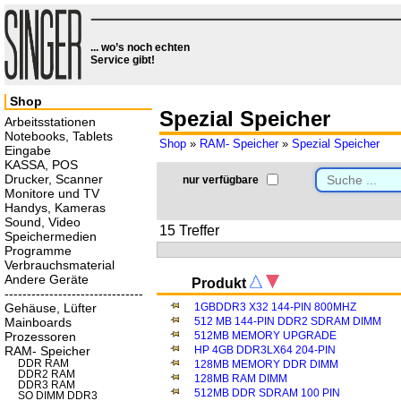
... wo’s noch echten
Service gibt!
Shop
Spezial Speicher
Arbeitsstationen
Notebooks, Tablets
Shop
»
RAM- Speicher
»
Spezial Speicher
Eingabe
KASSA, POS
Drucker, Scanner
nur verfügbare
Monitore und TV
Handys, Kameras
Sound, Video
15 Treffer
Speichermedien
Programme
Verbrauchsmaterial
Andere Geräte
Produkt
-------------------------------
Gehäuse, Lüfter
1GBDDR3 X32 144-PIN 800MHZ
Mainboards
512 MB 144-PIN DDR2 SDRAM DIMM
Prozessoren
512MB MEMORY UPGRADE
RAM- Speicher
HP 4GB DDR3LX64 204-PIN
DDR RAM
128MB MEMORY DDR DIMM
DDR2 RAM
128MB RAM DIMM
DDR3 RAM
512MB DDR SDRAM 100 PIN
SO DIMM DDR3