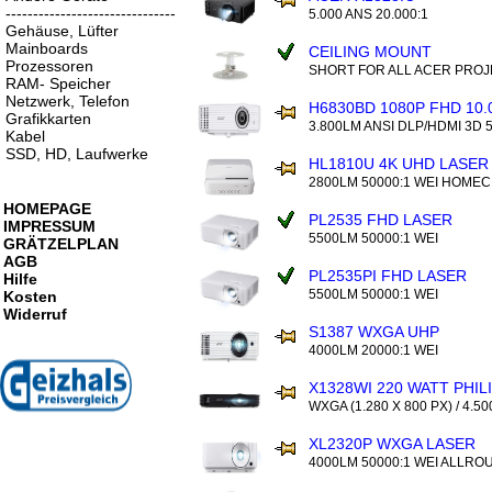
-------------------------------
5.000 ANS 20.000:1
Gehäuse, Lüfter
Mainboards
CEILING MOUNT
Prozessoren
SHORT FOR ALL ACER PRO
RAM- Speicher
Netzwerk, Telefon
H6830BD 1080P FHD 10.
Grafikkarten
3.800LM ANSI DLP/HDMI 3D 
Kabel
SSD, HD, Laufwerke
HL1810U 4K UHD LASER
2800LM 50000:1 WEI HOMEC
HOMEPAGE
PL2535 FHD LASER
IMPRESSUM
5500LM 50000:1 WEI
GRÄTZELPLAN
AGB
PL2535PI FHD LASER
Hilfe
5500LM 50000:1 WEI
Kosten
Widerruf
S1387 WXGA UHP
4000LM 20000:1 WEI
X1328WI 220 WATT PHILI
WXGA (1.280 X 800 PX) / 4.50
XL2320P WXGA LASER
4000LM 50000:1 WEI ALLRO