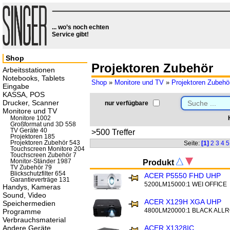
... wo’s noch echten
Service gibt!
Shop
Projektoren Zubehör
Arbeitsstationen
Notebooks, Tablets
Shop
»
Monitore und TV
»
Projektoren Zubehö
Eingabe
KASSA, POS
Drucker, Scanner
nur verfügbare
Monitore und TV
Monitore 1002
Großformat und 3D 558
TV Geräte 40
>500 Treffer
Projektoren 185
Projektoren Zubehör 543
Seite:
[1]
2
3
4
5
Touchscreen Monitore 204
Touchscreen Zubehör 7
Monitor-Ständer 1987
Produkt
TV Zubehör 79
Blickschutzfilter 654
ACER P5550 FHD UHP
Garantieverträge 131
5200LM15000:1 WEI OFFICE
Handys, Kameras
Sound, Video
ACER X129H XGA UHP
Speichermedien
4800LM20000:1 BLACK ALL
Programme
Verbrauchsmaterial
Andere Geräte
ACER X1328IC