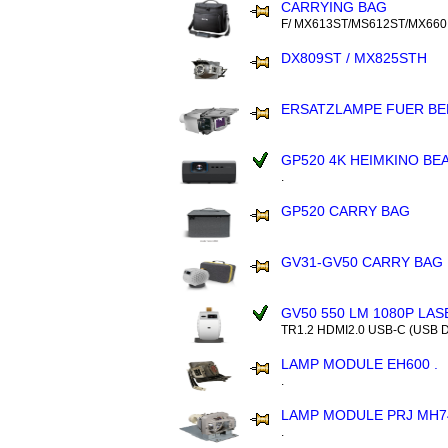
CARRYING BAG
F/ MX613ST/MS612ST/MX660
DX809ST / MX825STH
ERSATZLAMPE FUER BE
GP520 4K HEIMKINO BE
.
GP520 CARRY BAG
GV31-GV50 CARRY BAG
GV50 550 LM 1080P LAS
TR1.2 HDMI2.0 USB-C (USB 
LAMP MODULE EH600 .
.
LAMP MODULE PRJ MH7
.