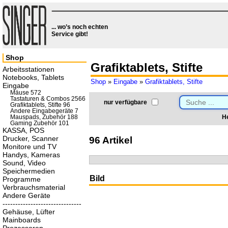
... wo’s noch echten
Service gibt!
Shop
Grafiktablets, Stifte
Arbeitsstationen
Notebooks, Tablets
Shop
»
Eingabe
»
Grafiktablets, Stifte
Eingabe
Mäuse 572
Tastaturen & Combos 2566
nur verfügbare
Grafiktablets, Stifte 96
Andere Eingabegeräte 7
He
Mauspads, Zubehör 188
Gaming Zubehör 101
KASSA, POS
Drucker, Scanner
96 Artikel
Monitore und TV
Handys, Kameras
Sound, Video
Speichermedien
Bild
Programme
Verbrauchsmaterial
Andere Geräte
-------------------------------
Gehäuse, Lüfter
Mainboards