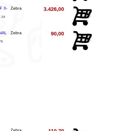
F X-
Zebra
3.426,00
K 2X
NAL
Zebra
90,00
TS
Zebra