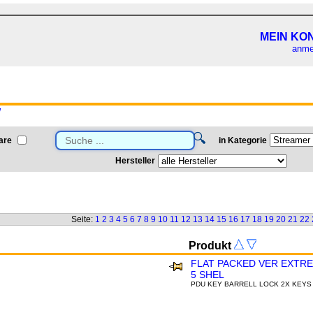
MEIN KO
anme
W
🔍
are
in Kategorie
Hersteller
Seite:
1
2
3
4
5
6
7
8
9
10
11
12
13
14
15
16
17
18
19
20
21
22
Produkt
FLAT PACKED VER EXTR
5 SHEL
PDU KEY BARRELL LOCK 2X KEYS