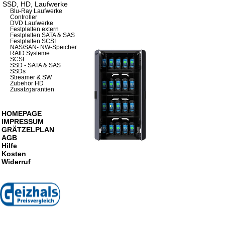
SSD, HD, Laufwerke
Blu-Ray Laufwerke
Controller
DVD Laufwerke
Festplatten extern
Festplatten SATA & SAS
Festplatten SCSI
NAS/SAN- NW-Speicher
RAID Systeme
SCSI
SSD - SATA & SAS
SSDs
Streamer & SW
Zubehör HD
Zusatzgarantien
HOMEPAGE
IMPRESSUM
GRÄTZELPLAN
AGB
Hilfe
Kosten
Widerruf