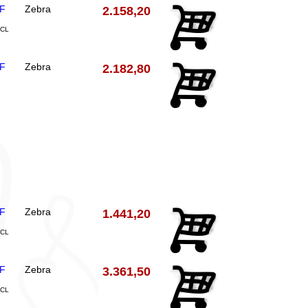
F
Zebra
2.158,20
NCL
F
Zebra
2.182,80
F
Zebra
1.441,20
NCL
F
Zebra
3.361,50
NCL