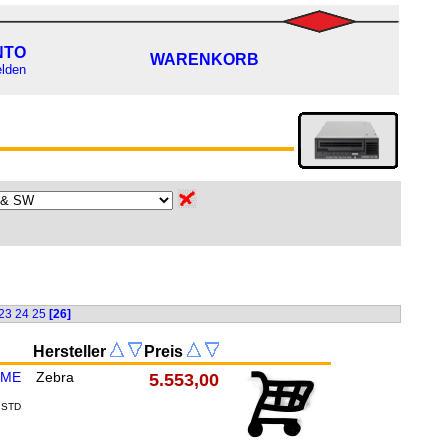
NTO
WARENKORB
lden
23
24
25
[26]
Hersteller
Preis
EME
Zebra
5.553,00
 STD