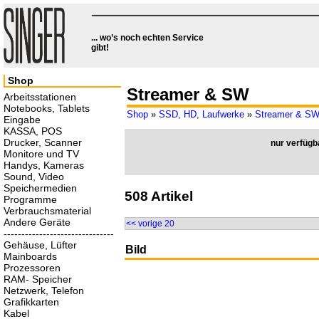
... wo’s noch echten Service
gibt!
Shop
Streamer & SW
Arbeitsstationen
Notebooks, Tablets
Shop
»
SSD, HD, Laufwerke
»
Streamer & S
Eingabe
KASSA, POS
Drucker, Scanner
nur verfügb
Monitore und TV
Handys, Kameras
Sound, Video
Speichermedien
508 Artikel
Programme
Verbrauchsmaterial
Andere Geräte
<< vorige 20
-------------------------------
Gehäuse, Lüfter
Bild
Mainboards
Prozessoren
RAM- Speicher
Netzwerk, Telefon
Grafikkarten
Kabel