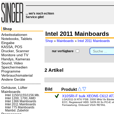
... wo’s noch echten
Service gibt!
Shop
Intel 2011 Mainboards
Arbeitsstationen
Notebooks, Tablets
Shop
»
Mainboards
»
Intel 2011 Mainboards
Eingabe
KASSA, POS
Drucker, Scanner
nur verfügbare
Monitore und TV
Handys, Kameras
Sound, Video
Speichermedien
2 Artikel
Programme
Verbrauchsmaterial
Andere Geräte
-------------------------------
Gehäuse, Lüfter
Bild
Produkt
Mainboards
Intel 1150/1155/1156 Mb.
X10SRI-F bulk XEON5 C612 ATX
Intel 1200, 1700, AMD
LGA2011-3/ ATX/ FSB: 2000 MHz/ 8x Bänke
Intel 1366 Mainboards
ECC, Registered/ HDD: SATA III/ 6x PCi-E x
Intel 2011 Mainboards
Fernwartung, Onboard VGA/ RETAIL
Intel 775 Mainboards
Mainbd. Zubehör