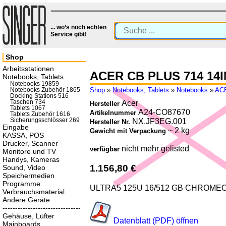
... wo’s noch echten
Service gibt!
Shop
Arbeitsstationen
ACER CB PLUS 714 14
Notebooks, Tablets
Notebooks 19859
Shop
»
Notebooks, Tablets
»
Notebooks
»
AC
Notebooks Zubehör 1865
Docking Stations 516
Taschen 734
Acer
Hersteller
Tablets 1067
A24-CO87670
Artikelnummer
Tablets Zubehör 1616
Sicherungsschlösser 269
NX.JF3EG.001
Hersteller Nr.
Eingabe
~ 2 kg
Gewicht mit Verpackung
KASSA, POS
Drucker, Scanner
nicht mehr gelisted
verfügbar
Monitore und TV
Handys, Kameras
1.156,80 €
Sound, Video
Speichermedien
Programme
ULTRA5 125U 16/512 GB CHROME
Verbrauchsmaterial
Andere Geräte
-------------------------------
Gehäuse, Lüfter
Datenblatt (PDF) öffnen
Mainboards