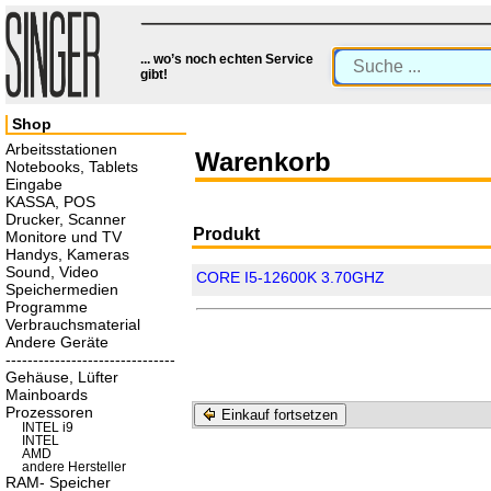
... wo’s noch echten Service
gibt!
Shop
Arbeitsstationen
Warenkorb
Notebooks, Tablets
Eingabe
KASSA, POS
Drucker, Scanner
Produkt
Monitore und TV
Handys, Kameras
Sound, Video
CORE I5-12600K 3.70GHZ
Speichermedien
Programme
Verbrauchsmaterial
Andere Geräte
-------------------------------
Gehäuse, Lüfter
Mainboards
Prozessoren
Einkauf fortsetzen
INTEL i9
INTEL
AMD
andere Hersteller
RAM- Speicher