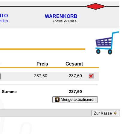
NTO
WARENKORB
lden
1 Artikel 237,60 €.
e
Preis
Gesamt
237,60
237,60
Summe
237,60
Menge aktualisieren
Zur Kasse