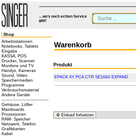
... wo’s noch echten Service
gibt!
Shop
Arbeitsstationen
Warenkorb
Notebooks, Tablets
Eingabe
KASSA, POS
Drucker, Scanner
Produkt
Monitore und TV
Handys, Kameras
Sound, Video
EPACK 4Y PCA CTR SE1660 EXPAND
Speichermedien
Programme
Verbrauchsmaterial
Andere Geräte
-------------------------------
Gehäuse, Lüfter
Mainboards
Prozessoren
Einkauf fortsetzen
RAM- Speicher
Netzwerk, Telefon
Grafikkarten
Kabel