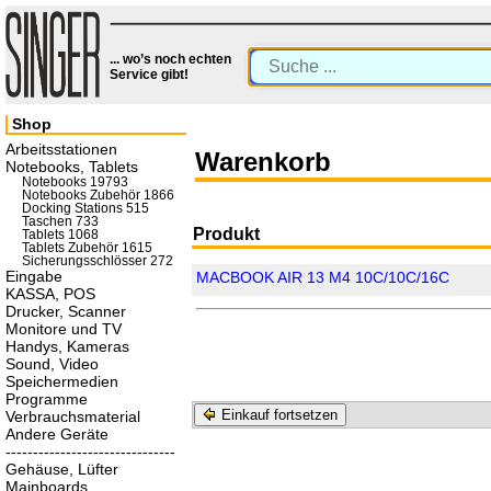
... wo’s noch echten
Service gibt!
Shop
Arbeitsstationen
Warenkorb
Notebooks, Tablets
Notebooks 19793
Notebooks Zubehör 1866
Docking Stations 515
Taschen 733
Produkt
Tablets 1068
Tablets Zubehör 1615
Sicherungsschlösser 272
Eingabe
MACBOOK AIR 13 M4 10C/10C/16C
KASSA, POS
Drucker, Scanner
Monitore und TV
Handys, Kameras
Sound, Video
Speichermedien
Programme
Einkauf fortsetzen
Verbrauchsmaterial
Andere Geräte
-------------------------------
Gehäuse, Lüfter
Mainboards